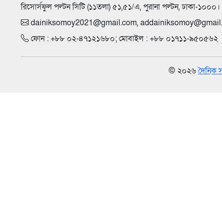
রিসোর্সফুল পল্টন সিটি (১১তলা) ৫১,৫১/এ, পুরানা পল্টন, ঢাকা-১০০০।
dainiksomoy2021@gmail.com
,
addainiksomoy@gmail
ফোন : +৮৮ ০২-৪৭১২১৬৮০; মোবাইল : +৮৮ ০১৭১১-৯৫০৫৬২
© ২০২৬
দৈনিক 
পাতা- ৭