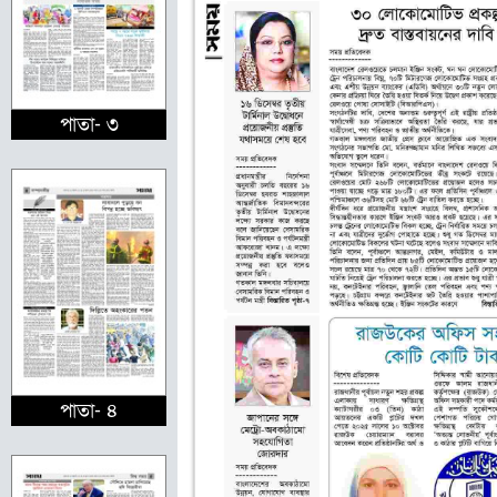
পাতা- ৩
পাতা- ৪